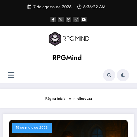
Pular
7 de agosto de 2026
6:36:23 AM
para
o
conteúdo
RPGMind
Página inicial
ritiellesouza
19 de maio de 2026